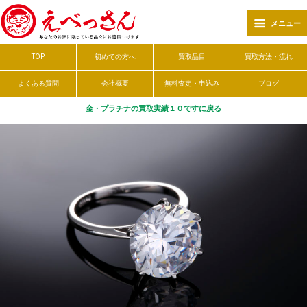
メニュー
TOP
初めての方へ
買取品目
買取方法・流れ
よくある質問
会社概要
無料査定・申込み
ブログ
金・プラチナの買取実績１０ですに戻る