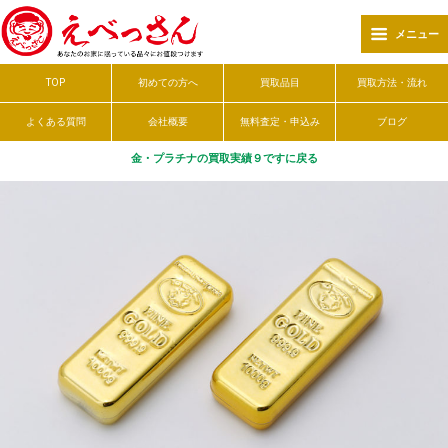
メニュー
TOP
初めての方へ
買取品目
買取方法・流れ
よくある質問
会社概要
無料査定・申込み
ブログ
金・プラチナの買取実績９ですに戻る