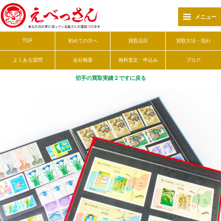
メニュー
TOP
初めての方へ
買取品目
買取方法・流れ
よくある質問
会社概要
無料査定・申込み
ブログ
切手の買取実績２ですに戻る