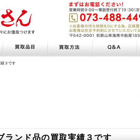
実績３です
ブランド品の買取実績３です